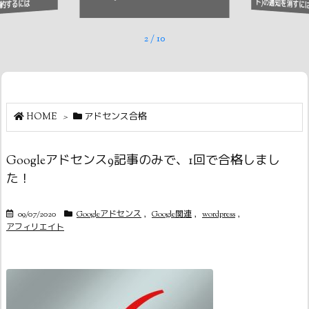
ト)の通知を消すに
約するには
2
/
10
HOME
>
アドセンス合格
Googleアドセンス9記事のみで、1回で合格しまし
た！
09/07/2020
Googleアドセンス
,
Google関連
,
wordpress
,
アフィリエイト