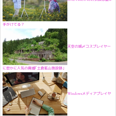
手がけてる？
天空の城〆コスプレイヤー
に密かに人気の廃墟｢土倉鉱山施設跡｣
Windowsメディアプレイヤ