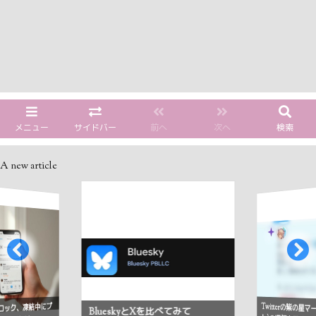
メニュー
サイドバー
前へ
次へ
検索
A new article
Twitterの紫の星
ロック、凍結中にプ
BlueskyとXを比べてみて