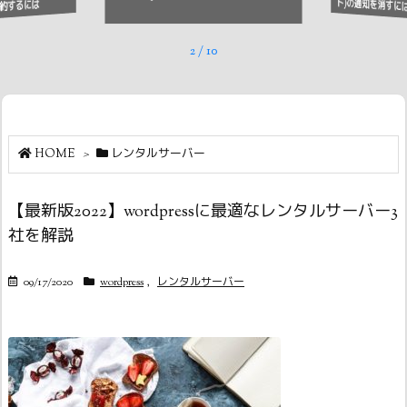
ト)の通知を消すに
約するには
2
/
10
HOME
>
レンタルサーバー
【最新版2022】wordpressに最適なレンタルサーバー3
社を解説
09/17/2020
wordpress
,
レンタルサーバー