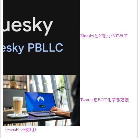
BlueskyとXを比べてみて
TwitterをBOT化する方法
（metabirds使用）