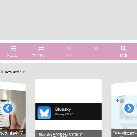
メニュー
サイドバー
前へ
次へ
検索
A new article
Twitterの紫の星
ロック、凍結中にプ
BlueskyとXを比べてみて