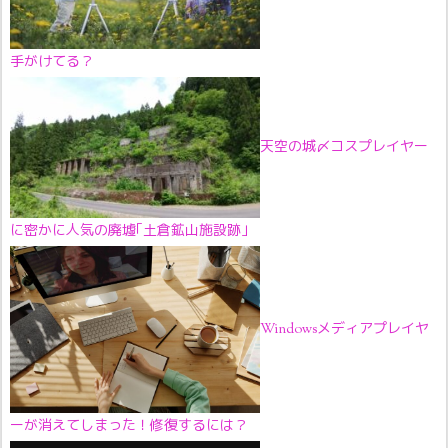
手がけてる？
天空の城〆コスプレイヤー
に密かに人気の廃墟｢土倉鉱山施設跡｣
Windowsメディアプレイヤ
ーが消えてしまった！修復するには？