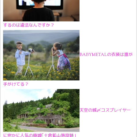
するのは違法なんですか？
BABYMETALの衣装は誰が
手がけてる？
天空の城〆コスプレイヤー
に密かに人気の廃墟｢土倉鉱山施設跡｣