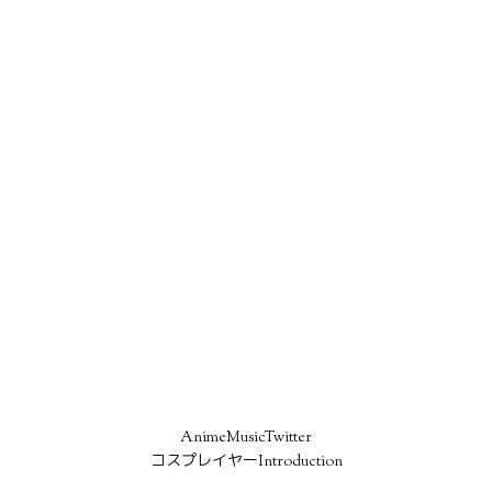
AnimeMusicTwitter
コスプレイヤーIntroduction