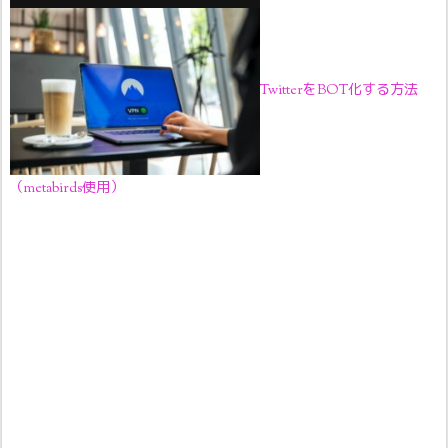
TwitterをBOT化する方法
（metabirds使用）