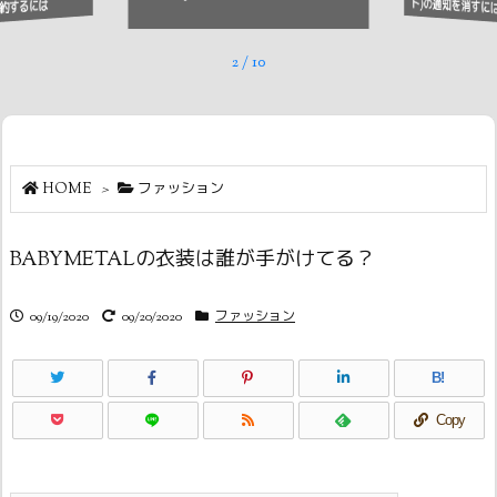
ト)の通知を消すに
約するには
2
/
10
HOME
>
ファッション
BABYMETALの衣装は誰が手がけてる？
09/19/2020
09/20/2020
ファッション
B!
Copy