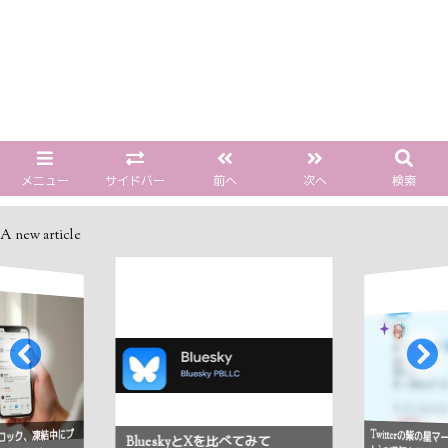
メニュー
サイドバー
前へ
次へ
検索
A new article
Twitterの紫の星
ロック、凍結中にプ
BlueskyとXを比べてみて