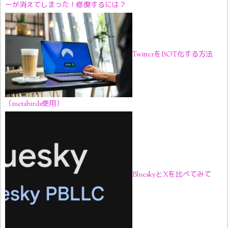
ーが消えてしまった！修復するには？
TwitterをBOT化する方法
（metabirds使用）
BlueskyとXを比べてみて