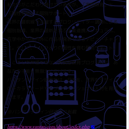
私たちがこだわり続けているのが、「実践教育」と
「個性を伸ばす個別サポート」。
業界の最前線で活躍するプロクリエイター講師による
個別指導、業界の最新を学ぶ企業連携カリキュラム、
在学中から国内外に作品を発表できるデビューチャン
ス。そして、一人ひとりの個性を育む個別サポート。
ここでしか体感できない実践型教育プログラムが、あ
なたの才能を無限大に広げます。
バンタンデザイン研究所は、日本を、世界をデザイン
のチカラでリードするプロフェッショナル人材を育成
します。
※バンタンデザイン研究より転載
https://www.vantan.com/about/index.php