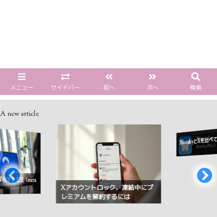
メニュー
サイドバー
前へ
次へ
検索
A new article
BlueskyとXを比
OT化する方法（meta
Xアカウントロック、凍結中にプ
レミアムを解約するには