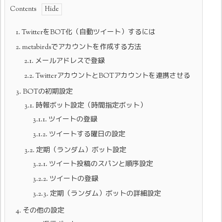
Contents
1.
TwitterをBOT化（自動ツイート）するには
2.
metabirdsでアカウントを作成する方法
2.1.
メールアドレスで登録
2.2.
TwitterアカウントとBOTアカウントを連携させる
3.
BOTの初期設定
3.1.
時報ボット設定（時間指定ボット）
3.1.1.
ツイートの登録
3.1.2.
ツイートする曜日の設定
3.2.
定期（ランダム）ボット設定
3.2.1.
ツイート投稿のスパンと順序設定
3.2.2.
ツイートの登録
3.2.3.
定期（ランダム）ボットの詳細設定
4.
その他の設定