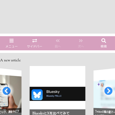
メニュー
サイドバー
前へ
次へ
検索
A new article
Twitterの紫の星
ロック、凍結中にプ
BlueskyとXを比べてみて