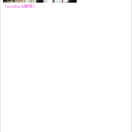
（metabirds使用）