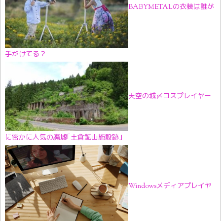
BABYMETALの衣装は誰が
手がけてる？
天空の城〆コスプレイヤー
に密かに人気の廃墟｢土倉鉱山施設跡｣
Windowsメディアプレイヤ