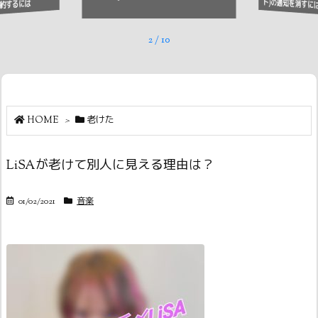
ト)の通知を消すに
約するには
2
/
10
HOME
>
老けた
LiSAが老けて別人に見える理由は？
01/02/2021
音楽