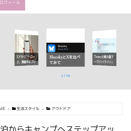
ロフィール
Twitterの紫の星マ
Xアカウントロッ
BlueskyとXを比べ
ーク(ハイライト)
ク、凍結中にプレ
てみて
の通知を消すに
ミアムを解約する
は？
には
2
/
10
ME
>
生活スタイル
>
アウトドア
泊からキャンプへステップアッ