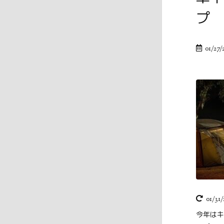
プ
01/27/
01/31/
今年はキ