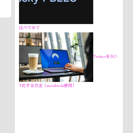
比べてみて
TwitterをBO
T化する方法（metabirds使用）