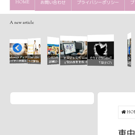
HOME
お問い合わせ
プライバシーポリシー
プ
A new article
て何？
Windowsメディア
スタッドレスタイ
オリックスカーリ
2022 アフィリエイ
Twitterのシャドウ
TwitterをBOT化
プレイヤーが消え
ヤへの交換不要の
ースは車検代も込
ト おすすめASP 5
バンとは？
する方法（metabir
てしまった！修復
オールシーズンタ
みで人気車種に乗
選
ds使用）
するには？
イヤ
れる
HO
車中