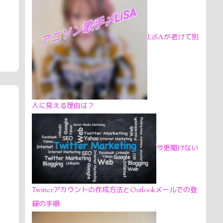
LiSAが老けて別
人に見える理由は？
今更聞けない
Twitterアカウントの作成方法とOutlookメールでの登
録の手順