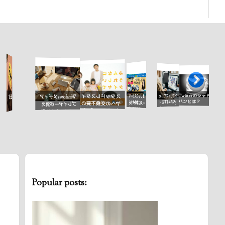
Twitter
Twitterのシャドウ
2022 アフィリエイ
オリックスカーリ
スタッドレスタイ
Windowsメディア
NFTって何？
する方法（m
バンとは？
ト おすすめASP 5
ースは車検代も込
ヤへの交換不要の
プレイヤーが消え
ds使用）
選
みで人気車種に乗
オールシーズンタ
てしまった！修復
れる
イヤ
するには？
Popular posts: