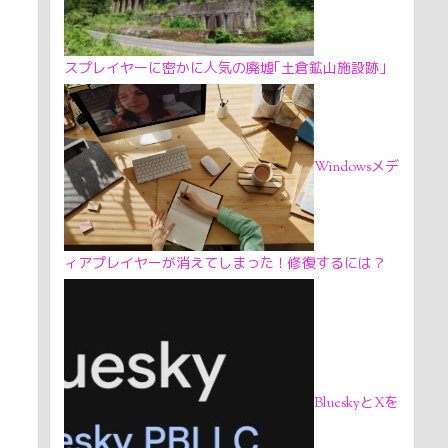
スプレイヤーに密かに人気の廃墟｢土倉鉱山施設跡｣
Windowsメデ
ィアプレイヤーが消えてしまった！修復するには？
BlueskyとXを