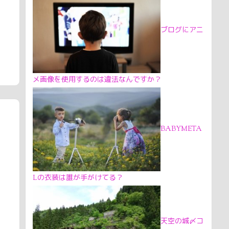
ブログにアニ
メ画像を使用するのは違法なんですか？
BABYMETA
Lの衣装は誰が手がけてる？
天空の城〆コ