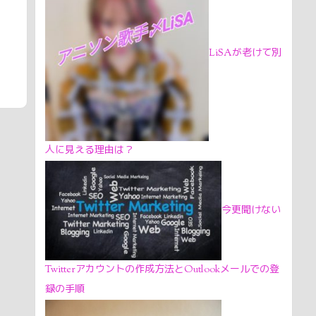
LiSAが老けて別
人に見える理由は？
今更聞けない
Twitterアカウントの作成方法とOutlookメールでの登
録の手順