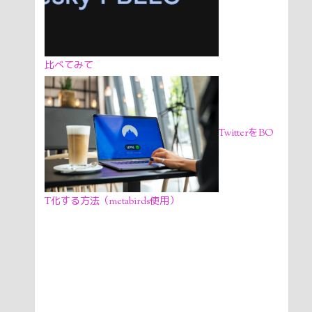
比べてみて
TwitterをBO
T化する方法（metabirds使用）