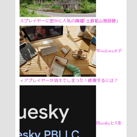
スプレイヤーに密かに人気の廃墟｢土倉鉱山施設跡｣
Windowsメデ
ィアプレイヤーが消えてしまった！修復するには？
BlueskyとXを