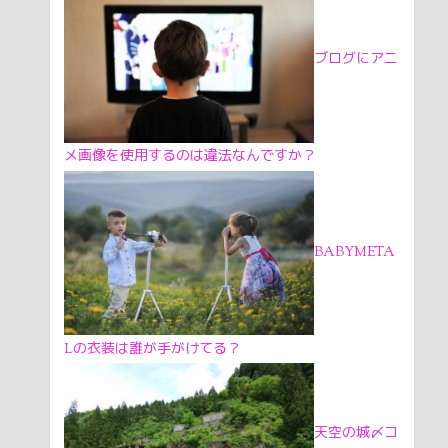
ブログにアニ
メ画像を使用するのは違法なんですか？
BABYMETA
Lの衣装は誰が手がけてる？
天空の城〆コ