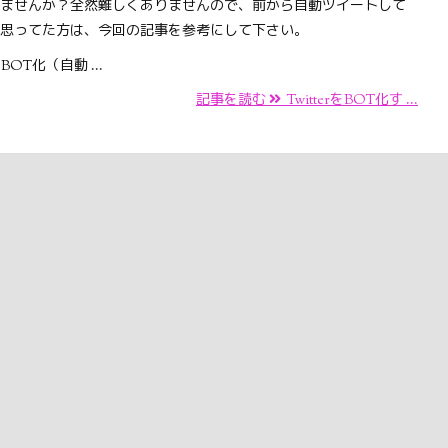
ませんか？全然難しくありませんので、前から自動ツイートして
思ってた方は、今回の記事を参考にして下さい。
rをBOT化（自動 ...
記事を読む
TwitterをBOT化す ...