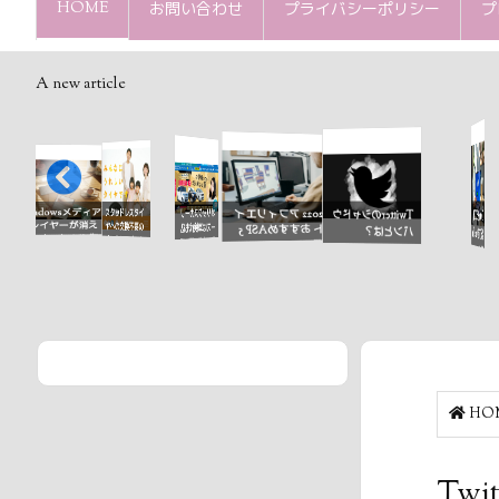
HOME
お問い合わせ
プライバシーポリシー
プ
A new article
て何？
Windowsメディア
スタッドレスタイ
オリックスカーリ
2022 アフィリエイ
Twitterのシャドウ
TwitterをBOT化
プレイヤーが消え
ヤへの交換不要の
ースは車検代も込
ト おすすめASP 5
バンとは？
する方法（metabir
てしまった！修復
オールシーズンタ
みで人気車種に乗
選
ds使用）
するには？
イヤ
れる
HO
Twi