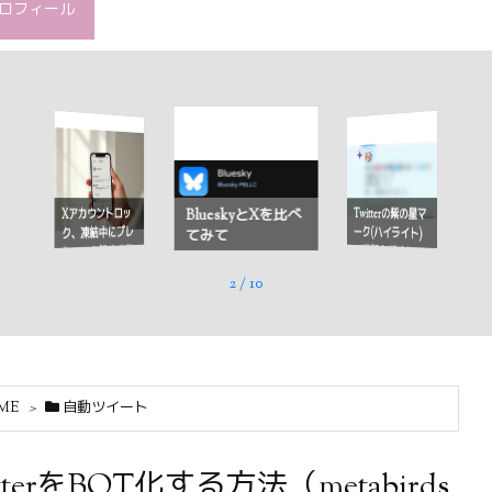
ロフィール
Twitterの紫の星マ
Xアカウントロッ
BlueskyとXを比べ
ーク(ハイライト)
ク、凍結中にプレ
てみて
の通知を消すに
ミアムを解約する
は？
には
2
/
10
ME
>
自動ツイート
tterをBOT化する方法（metabirds