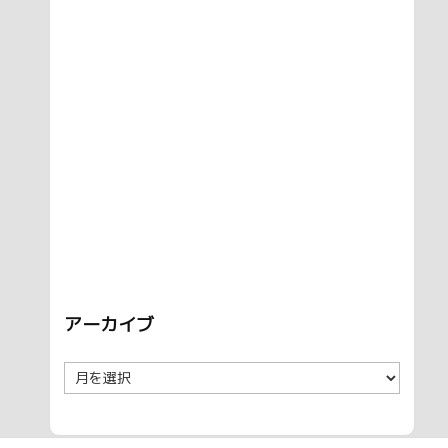
アーカイブ
ア
ー
カ
イ