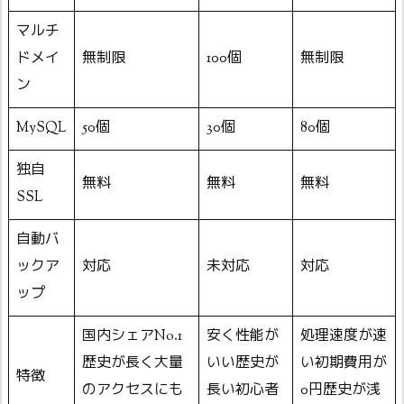
マルチ
ドメイ
無制限
100個
無制限
ン
MySQL
50個
30個
80個
独自
無料
無料
無料
SSL
自動バ
ックア
対応
未対応
対応
ップ
国内シェアNo.1
安く性能が
処理速度が速
歴史が長く大量
いい歴史が
い初期費用が
特徴
のアクセスにも
長い初心者
0円歴史が浅