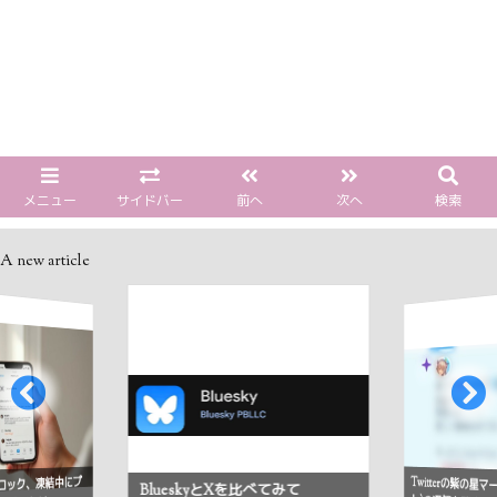
メニュー
サイドバー
前へ
次へ
検索
A new article
Twitterの紫の星
ロック、凍結中にプ
BlueskyとXを比べてみて