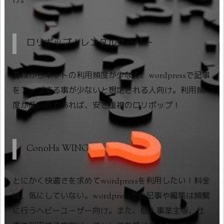
け。
ロリポップ！レンタルサーバー
普段からネットの利用頻度が少なく、wordpressで記事
をアップする事が少ないと想定される人向け。利用頻
度が低いのであれば、安さ重視のロリポップ！
ConoHa WING
とにかく快適さを求めてwordpressを利用したい！料金
は、気にしていない。wordpressでの記事や編集は頻繁
に行うヘビーユーザー向け。また、個人事業主等、仕