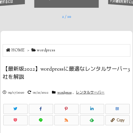
ト)の通知を消すに
約するには
2
/
10
HOME
>
wordpress
【最新版2022】wordpressに最適なレンタルサーバー3
社を解説
09/17/2020
01/21/2022
wordpress
,
レンタルサーバー
B!
Copy