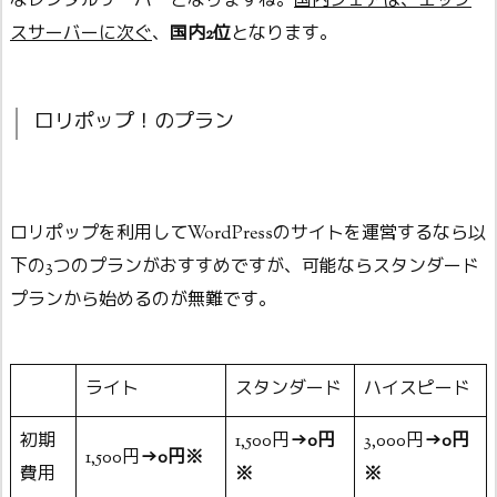
なレンタルサーバーとなりますね。
国内シェアは、エック
スサーバーに次ぐ
、
国内2位
となります。
ロリポップ！のプラン
ロリポップを利用してWordPressのサイトを運営するなら以
下の3つのプランがおすすめですが、可能ならスタンダード
プランから始めるのが無難です。
ライト
スタンダード
ハイスピード
初期
1,500円
→0円
3,000円
→0円
1,500円
→0円※
費用
※
※