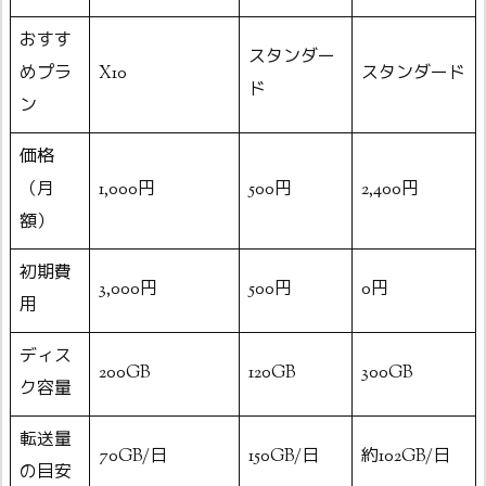
おすす
スタンダー
めプラ
X10
スタンダード
ド
ン
価格
（月
1,000円
500円
2,400円
額）
初期費
3,000円
500円
0円
用
ディス
200GB
120GB
300GB
ク容量
転送量
70GB/日
150GB/日
約102GB/日
の目安