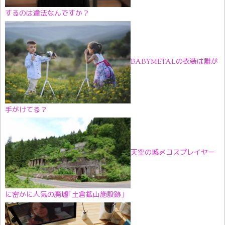
するのは違法なんですか？
BABYMETALの衣装は誰が
手がけてる？
天空の城〆コスプレイヤー
に密かに人気の廃墟｢土倉鉱山施設跡｣