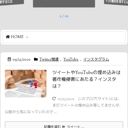
ト)の通知を消すに
約するには
2
/
10
HOME
>
09/23/2020
Twitter関連
,
YouTube
,
インスタグラム
ツイートやYouTubeの埋め込みは
著作権侵害にあたる？インスタ
は？
01/23/2021
このブログ(サイト)には、
まだツイートの埋め込み等してませんが、
以前から気になっていたので ...
記事を読む
ツイート ...