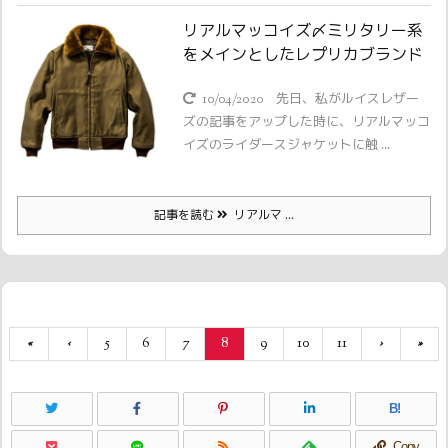
リアルマッコイズ〆ミリタリー系
をメインとしたレプリカブランド
10/04/2020
先日、私がルイスレザー
ズの記事をアップした時に、リアルマッコ
イズのライダースジャケットに触 ...
記事を読む
リアルマ ...
«
‹
5
6
7
8
9
10
11
›
»
B!
Copy