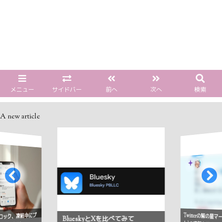
メニュー
サイドバー
前へ
次へ
検索
A new article
Twitterの紫の星
ロック、凍結中にプ
BlueskyとXを比べてみて