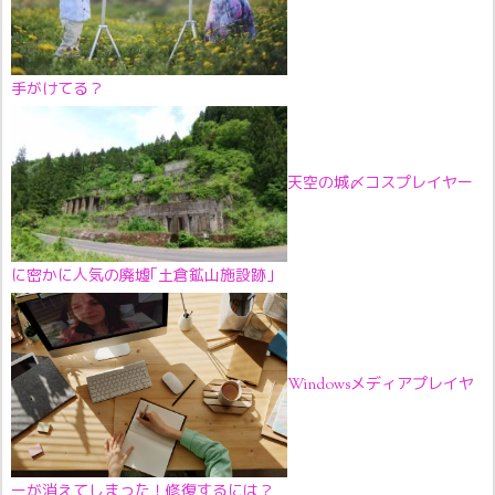
手がけてる？
天空の城〆コスプレイヤー
に密かに人気の廃墟｢土倉鉱山施設跡｣
Windowsメディアプレイヤ
ーが消えてしまった！修復するには？