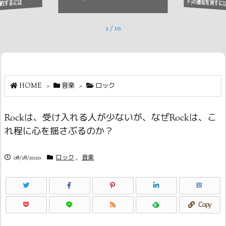
ト)の通知を消すに
約するには
2
/
10
HOME
>
音楽
>
ロック
Rockは、受け入れる人が少ないが、なぜRockは、こ
れ程に心を揺さぶるのか？
08/28/2020
ロック
,
音楽
B!
Copy