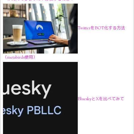
TwitterをBOT化する方法
（metabirds使用）
BlueskyとXを比べてみて