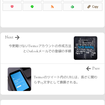
Copy
Next
今更聞けないTwitterアカウントの作成方法
とOutlookメールでの登録の手順
Prev
Twitterのツイート内のURLは、長さに関わ
らず23文字として換算される。