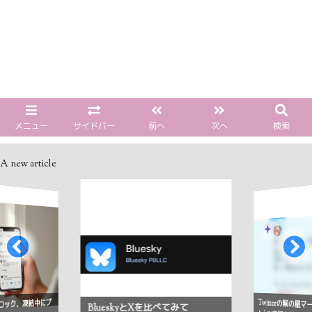
メニュー
サイドバー
前へ
次へ
検索
A new article
Twitterの紫の星
ロック、凍結中にプ
BlueskyとXを比べてみて