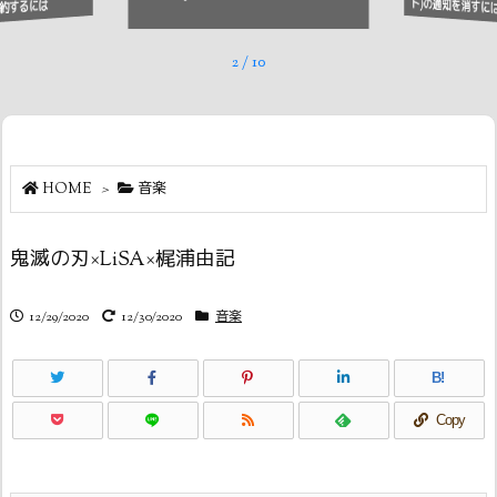
ト)の通知を消すに
約するには
2
/
10
HOME
>
音楽
鬼滅の刃×LiSA×梶浦由記
12/29/2020
12/30/2020
音楽
B!
Copy