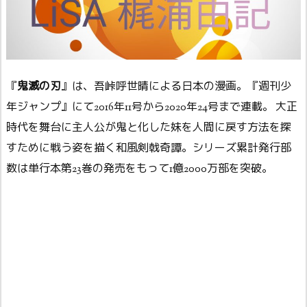
『
鬼滅の刃
』は、吾峠呼世晴による日本の漫画。『週刊少
年ジャンプ』にて2016年11号から2020年24号まで連載。 大正
時代を舞台に主人公が鬼と化した妹を人間に戻す方法を探
すために戦う姿を描く和風剣戟奇譚。シリーズ累計発行部
数は単行本第23巻の発売をもって1億2000万部を突破。