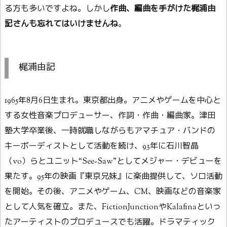
る方も多いですよね。しかし
作曲、編曲を手がけた梶浦由
記さんも忘れてはいけませんね
。
梶浦由記
1965年8月6日生まれ。東京都出身。アニメやゲームを中心と
する女性音楽プロデューサー、作詞・作曲・編曲家。津田
塾大学卒業後、一時就職しながらもアマチュア・バンドの
キーボーディストとして活動を続け、93年に石川智晶
（vo）らとユニット“See-Saw”としてメジャー・デビューを
果たす。95年の映画『東京兄妹』に楽曲提供して、ソロ活動
を開始。その後、アニメやゲーム、CM、映画などの音楽家
として人気を確立。また、FictionJunctionやKalafinaといっ
たアーティストのプロデュースでも活躍。ドラマティック