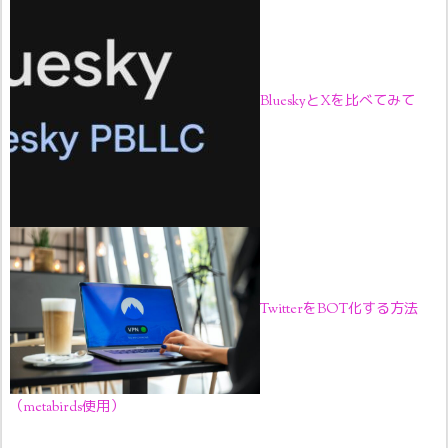
BlueskyとXを比べてみて
TwitterをBOT化する方法
（metabirds使用）