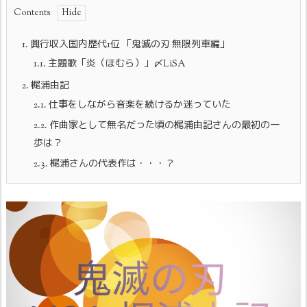
Contents
1.
興行収入国内歴代1位 「鬼滅の刃 無限列車編」
1.1.
主題歌「炎（ほむら）」〆LiSA
2.
梶浦由記
2.1.
仕事をしながら音楽を続けるか迷っていた
2.2.
作曲家として無名だった頃の梶浦由記さんの最初の一
歩は？
2.3.
梶浦さんの代表作は・・・？