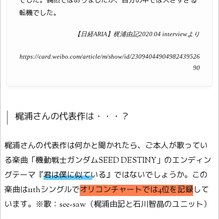
でした。偶然ではありましたが、自分の中では大きすぎる
転機でした。
【日経ARIA】梶浦由記2020.04 interviewより
https://card.weibo.com/article/m/show/id/23094044904982439526
90
梶浦さんの代表作は・・・？
梶浦さんの代表作は何かと聞かれたら、ご本人が歌ってい
る楽曲「機動戦士ガンダムSEED DESTINY」のエンディン
グテーマ『
君は僕に似ている
』ではないでしょうか。この
楽曲は11thシングルで
オリコンチャートでは4位を記録
して
います。※歌：see-saw（梶浦由記と石川智晶のユニット）