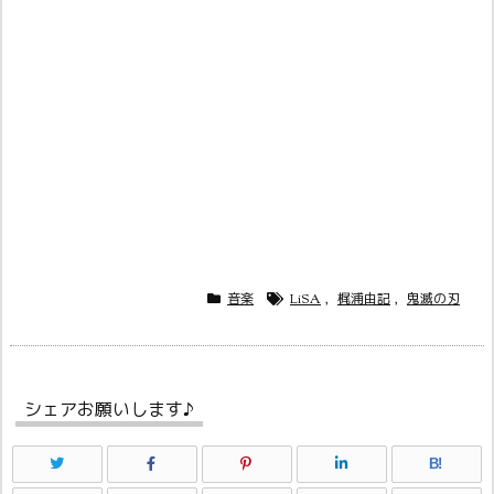
音楽
LiSA
,
梶浦由記
,
鬼滅の刃
シェアお願いします♪
B!