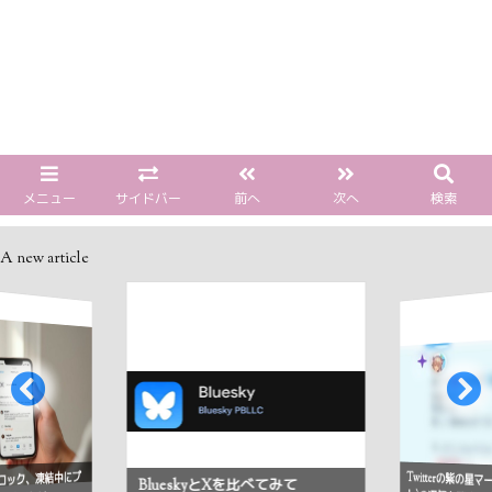
メニュー
サイドバー
前へ
次へ
検索
A new article
Twitterの紫の星
ロック、凍結中にプ
BlueskyとXを比べてみて