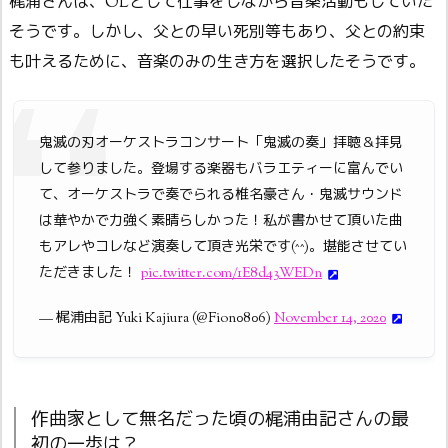
梶浦さんは、OLとして仕事をしながら音楽活動もしていた
そうです。しかし、父との早い死別等もあり、父との約束
も叶えるために、音楽のみの生き方を選択したそうです。
鬼滅の刃オーケストラコンサート「鬼滅の奏」拝聴＆拝見
して参りました。登場する楽器もバラエティーに富んでい
て、オーケストラで奏でられる椎名豪さん・鬼滅サウンド
は華やかで力強く素晴らしかった！私が書かせて頂いた曲
もアレやコレなど演奏して頂き光栄です(^^)。堪能させてい
ただきました！
pic.twitter.com/1E8d43WEDn
— 梶浦由記 Yuki Kajiura (@Fion0806)
November 14, 2020
作曲家として無名だった頃の梶浦由記さんの最
初の一歩は？