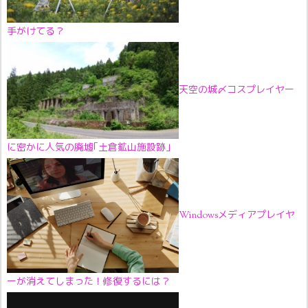
手がけてる？
天空の城〆コスプレイヤー
に密かに人気の廃墟｢土倉鉱山施設跡｣
Windowsメディアプレイヤ
ーが消えてしまった！修復するには？