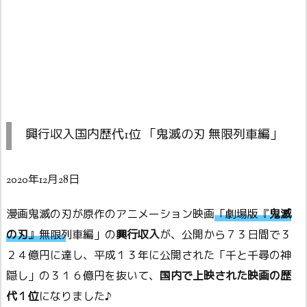
興行収入国内歴代1位 「鬼滅の刃 無限列車編」
2020年12月28日
漫画鬼滅の刃が原作のアニメーション映画
「劇場版『
鬼滅
の刃
』無限列車編」
の
興行収入
が、公開から７３日間で３
２４億円に達し、平成１３年に公開された「千と千尋の神
隠し」の３１６億円を抜いて、
国内で上映された映画の歴
代１位
になりました♪