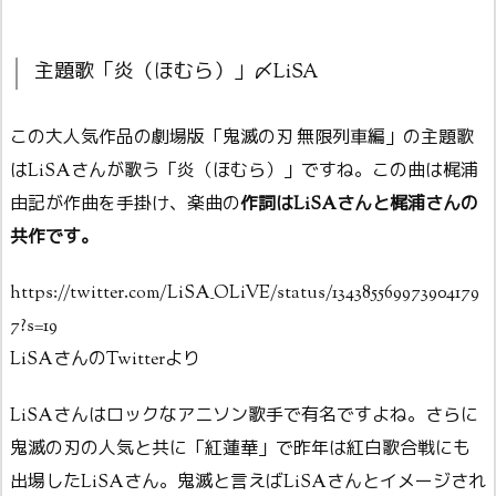
主題歌「炎（ほむら）」〆LiSA
この大人気作品の劇場版「鬼滅の刃 無限列車編」の主題歌
はLiSAさんが歌う「炎（ほむら）」ですね。この曲は梶浦
由記が作曲を手掛け、楽曲の
作詞はLiSAさんと梶浦さんの
共作です。
https://twitter.com/LiSA_OLiVE/status/134385569973904179
7?s=19
LiSAさんのTwitterより
LiSAさんはロックなアニソン歌手で有名ですよね。さらに
鬼滅の刃の人気と共に「紅蓮華」で昨年は紅白歌合戦にも
出場したLiSAさん。鬼滅と言えばLiSAさんとイメージされ