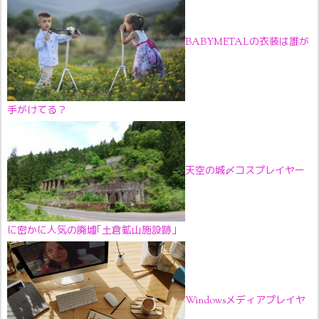
BABYMETALの衣装は誰が
手がけてる？
天空の城〆コスプレイヤー
に密かに人気の廃墟｢土倉鉱山施設跡｣
Windowsメディアプレイヤ