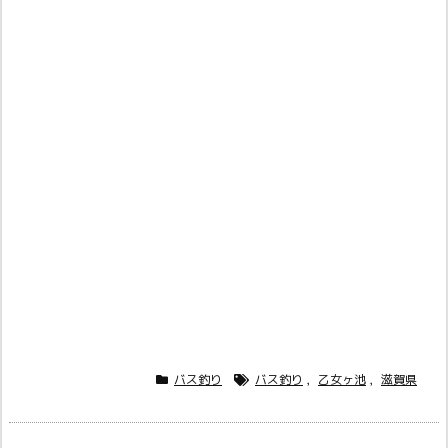
バス釣り
バス釣り
,
乙女ヶ池
,
滋賀県