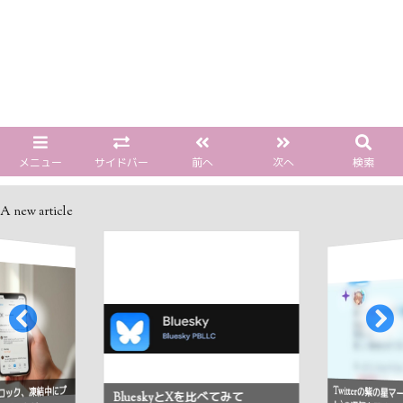
メニュー
サイドバー
前へ
次へ
検索
A new article
Twitterの紫の星
ロック、凍結中にプ
BlueskyとXを比べてみて