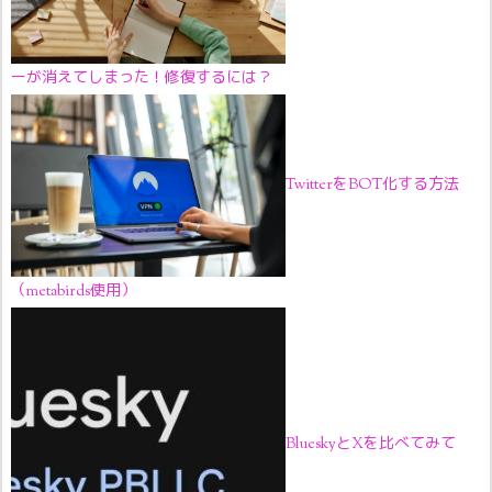
ーが消えてしまった！修復するには？
TwitterをBOT化する方法
（metabirds使用）
BlueskyとXを比べてみて