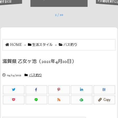
ト)の通知を消すに
約するには
2
/
10
HOME
>
生活スタイル
>
バス釣り
滋賀県 乙女ヶ池（2021年4月10日）
04/14/2021
バス釣り
B!
Copy